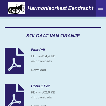
Ga
Harmonieorkest Eendracht
direct
naar
de
hoofdinhoud
SOLDAAT VAN ORANJE
Fluit Pdf
PDF – 454,4 KB
44 downloads
Download
Hobo 1 Pdf
PDF – 502,0 KB
44 downloads
Download