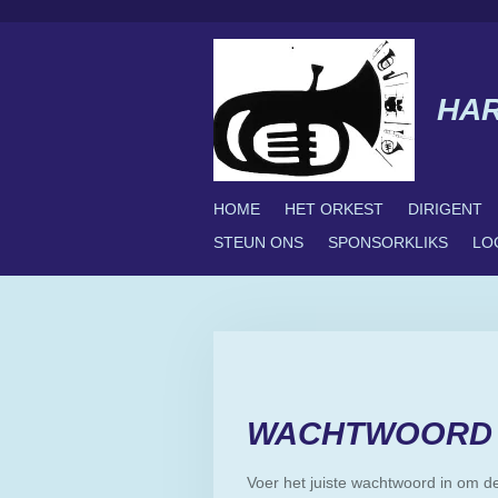
Ga
direct
naar
de
HA
hoofdinhoud
HOME
HET ORKEST
DIRIGENT
STEUN ONS
SPONSORKLIKS
LO
WACHTWOORD 
Voer het juiste wachtwoord in om d