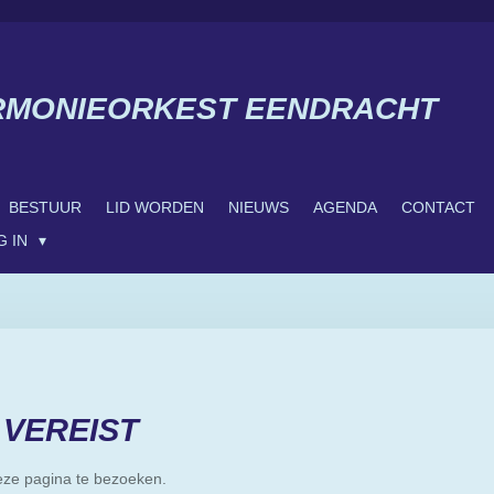
RMONIEORKEST EENDRACHT
BESTUUR
LID WORDEN
NIEUWS
AGENDA
CONTACT
G IN
VEREIST
eze pagina te bezoeken.